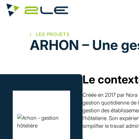
Aller au contenu principal
ARHON – Une gest
Le contex
Image
Créée en 2017 par Nora 
gestion quotidienne de 
gestion des établisseme
l’hôtellerie. Son expér
simplifier le travail admin