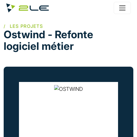
Aller au contenu principal
Ostwind - Refonte
logiciel métier
Image