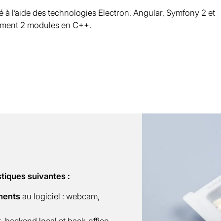
é à l’aide des technologies Electron, Angular, Symfony 2 et
lement 2 modules en C++.
/
stiques suivantes :
ments
au logiciel : webcam,
t, backend local et back-office